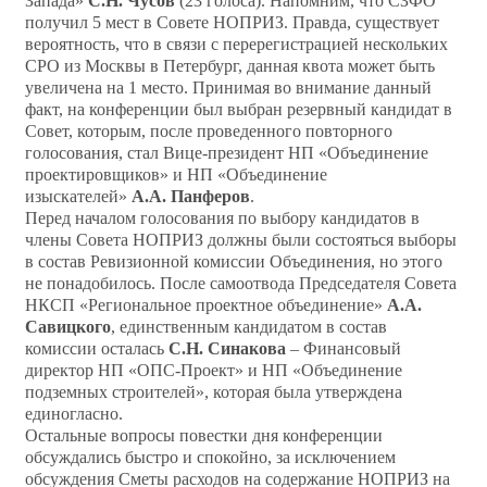
Запада»
С.Н. Чусов
(23 голоса). Напомним, что СЗФО
получил 5 мест в Совете НОПРИЗ. Правда, существует
вероятность, что в связи с перерегистрацией нескольких
СРО из Москвы в Петербург, данная квота может быть
увеличена на 1 место. Принимая во внимание данный
факт, на конференции был выбран резервный кандидат в
Совет, которым, после проведенного повторного
голосования, стал Вице-президент НП «Объединение
проектировщиков» и НП «Объединение
изыскателей»
А.А. Панферов
.
Перед началом голосования по выбору кандидатов в
члены Совета НОПРИЗ должны были состояться выборы
в состав Ревизионной комиссии Объединения, но этого
не понадобилось. После самоотвода Председателя Совета
НКСП «Региональное проектное объединение»
А.А.
Савицкого
, единственным кандидатом в состав
комиссии осталась
С.Н. Синакова
– Финансовый
директор НП «ОПС-Проект» и НП «Объединение
подземных строителей», которая была утверждена
единогласно.
Остальные вопросы повестки дня конференции
обсуждались быстро и спокойно, за исключением
обсуждения Сметы расходов на содержание НОПРИЗ на