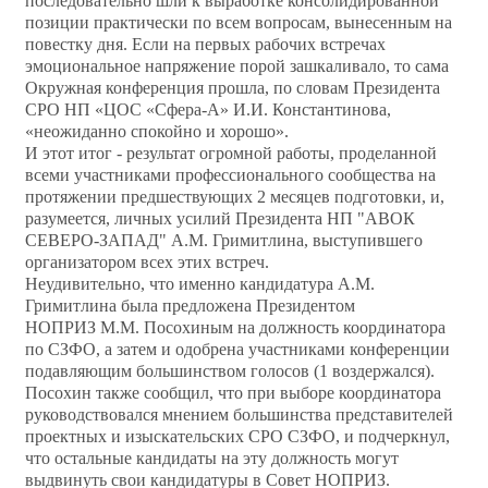
последовательно шли к выработке консолидированной
позиции практически по всем вопросам, вынесенным на
повестку дня. Если на первых рабочих встречах
эмоциональное напряжение порой зашкаливало, то сама
Окружная конференция прошла, по словам Президента
СРО НП «ЦОС «Сфера-А» И.И. Константинова,
«неожиданно спокойно и хорошо».
И этот итог - результат огромной работы, проделанной
всеми участниками профессионального сообщества на
протяжении предшествующих 2 месяцев подготовки, и,
разумеется, личных усилий Президента НП "АВОК
СЕВЕРО-ЗАПАД" А.М. Гримитлина, выступившего
организатором всех этих встреч.
Неудивительно, что именно кандидатура А.М.
Гримитлина была предложена Президентом
НОПРИЗ М.М. Посохиным на должность координатора
по СЗФО, а затем и одобрена участниками конференции
подавляющим большинством голосов (1 воздержался).
Посохин также сообщил, что при выборе координатора
руководствовался мнением большинства представителей
проектных и изыскательских СРО СЗФО, и подчеркнул,
что остальные кандидаты на эту должность могут
выдвинуть свои кандидатуры в Совет НОПРИЗ.