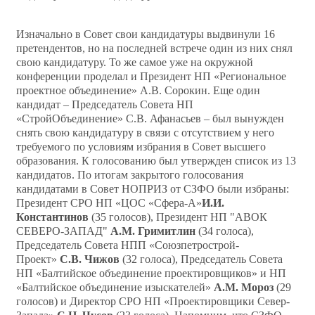
Изначально в Совет свои кандидатуры выдвинули 16
претендентов, но на последней встрече один из них снял
свою кандидатуру. То же самое уже на окружной
конференции проделал и Президент НП «Региональное
проектное объединение» А.В. Сорокин. Еще один
кандидат – Председатель Совета НП
«СтройОбъединение» С.В. Афанасьев – был вынужден
снять свою кандидатуру в связи с отсутствием у него
требуемого по условиям избрания в Совет высшего
образования. К голосованию был утвержден список из 13
кандидатов. По итогам закрытого голосования
кандидатами в Совет НОПРИЗ от СЗФО были избраны:
Президент СРО НП «ЦОС «Сфера-А»
И.И.
Константинов
(35 голосов), Президент НП "АВОК
СЕВЕРО-ЗАПАД"
А.М. Гримитлин
(34 голоса),
Председатель Совета НПП «Союзпетрострой-
Проект»
С.В. Чижов
(32 голоса), Председатель Совета
НП «Балтийское объединение проектировщиков» и НП
«Балтийское объединение изыскателей»
А.М. Мороз
(29
голосов) и Директор СРО НП «Проектировщики Север-