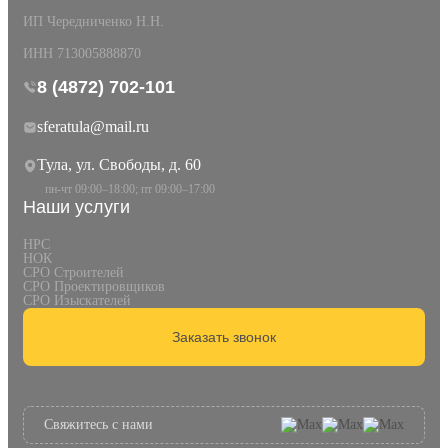
ИП Чередниченко Н.Н.
ИНН 713005888870
8 (4872) 702-101
sferatula@mail.ru
Тула, ул. Свободы, д. 60
пн-чт 09:00–18:00; пт 09:00–17:00
Наши услуги
НРС
НОК
СРО Строителей
СРО Проектировщиков
СРО Изыскателей
Заказать звонок
Свяжитесь с нами