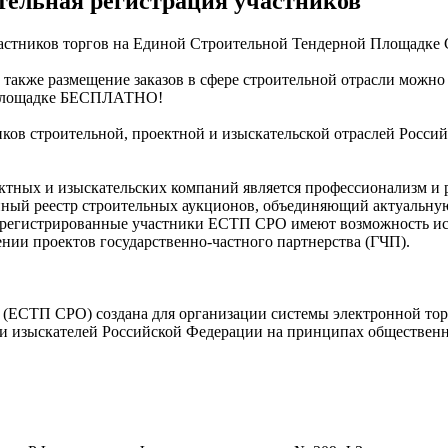
ительная регистрация участников
 участников торгов на Единой Строительной Тендерной Площадк
также размещение заказов в сфере строительной отрасли можно п
а площадке БЕСПЛАТНО!
иков строительной, проектной и изыскательской отраслей Росс
ных и изыскательских компаний является профессионализм и р
диный реестр строительных аукционов, объединяющий актуальну
арегистрированные участники ЕСТП СРО имеют возможность исп
нии проектов государственно-частного партнерства (ГЧП).
) создана для организации системы электронной торговл
и изыскателей Российской Федерации на принципах общественно